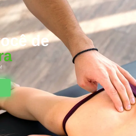
você de
ra
e!