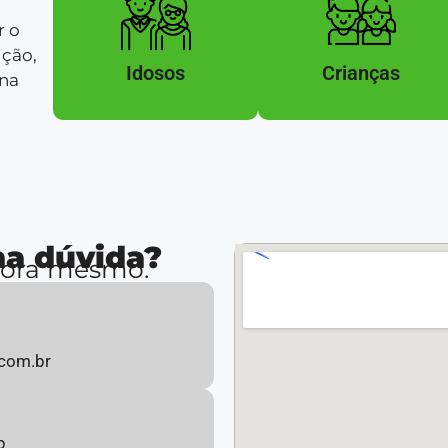
r o
ição,
Idosos
Crianças
 na
a dúvida?
gora mesmo.
com.br
p