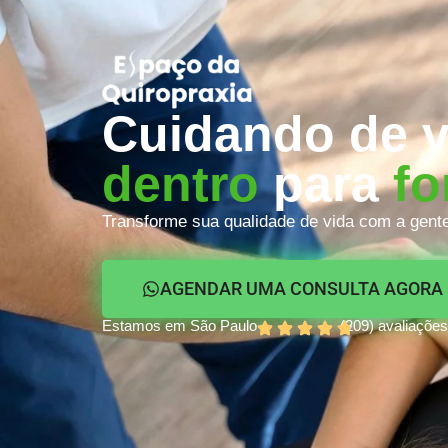
Cuidando de 
dentro
para
fo
Transforme sua qualidade de vida com a gent
AGENDAR UMA CONSULTA AGORA
Estamos em São Paulo
(209) avaliações