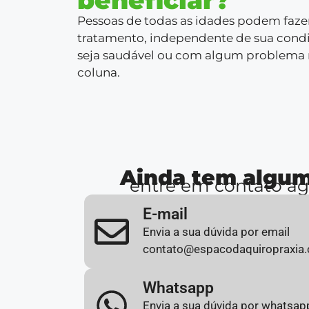
Pessoas de todas as idades podem faze
tratamento, independente de sua cond
seja saudável ou com algum problema
coluna.
Ainda tem algum
entre em contato a
E-mail
Envia a sua dúvida por email
contato@espacodaquiropraxia.
Whatsapp
Envia a sua dúvida por whatsap